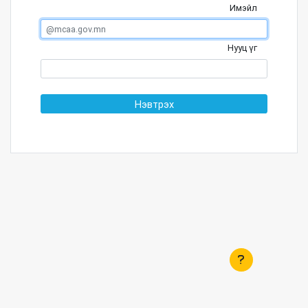
Имэйл
Нууц үг
Нэвтрэх